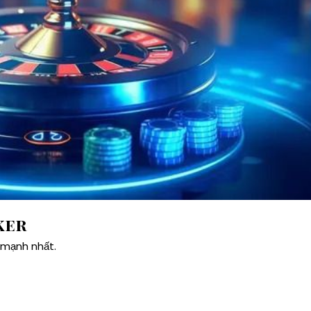
ker
ộ mạnh nhất.