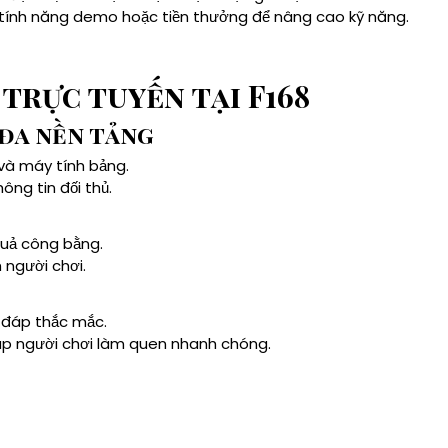
 tính năng demo hoặc tiền thưởng để nâng cao kỹ năng.
 trực tuyến tại F168
 đa nền tảng
và máy tính bảng.
hông tin đối thủ.
quả công bằng.
 người chơi.
i đáp thắc mắc.
giúp người chơi làm quen nhanh chóng.