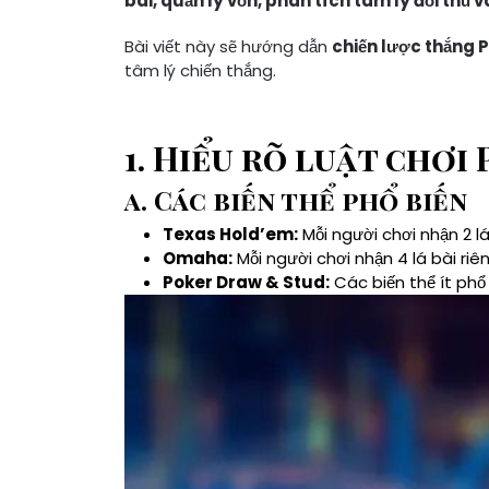
bài, quản lý vốn, phân tích tâm lý đối thủ
Bài viết này sẽ hướng dẫn
chiến lược thắng P
tâm lý chiến thắng.
1. Hiểu rõ luật chơi 
a. Các biến thể phổ biến
Texas Hold’em:
Mỗi người chơi nhận 2 lá
Omaha:
Mỗi người chơi nhận 4 lá bài riên
Poker Draw & Stud:
Các biến thể ít phổ