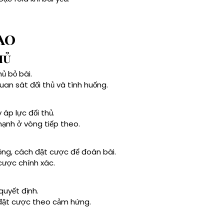
ao
hủ
ủ bỏ bài.
uan sát đối thủ và tình huống.
áp lực đối thủ.
 mạnh ở vòng tiếp theo.
ộng, cách đặt cược để đoán bài.
cược chính xác.
quyết định.
h đặt cược theo cảm hứng.