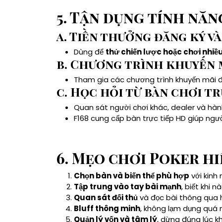
5. Tận dụng tính năn
a. Tiền thưởng đăng ký và
Dùng để
thử chiến lược hoặc chơi nhiề
b. Chương trình khuyến 
Tham gia các chương trình khuyến mãi để
c. Học hỏi từ bàn chơi tr
Quan sát người chơi khác, dealer và hành
F168 cung cấp bàn trực tiếp HD giúp ngư
6. Mẹo chơi Poker h
Chọn bàn và biến thể phù hợp
với kinh
Tập trung vào tay bài mạnh
, biết khi n
Quan sát đối thủ
và đọc bài thông qua h
Bluff thông minh
, không lạm dụng quá n
Quản lý vốn và tâm lý
, dừng đúng lúc kh