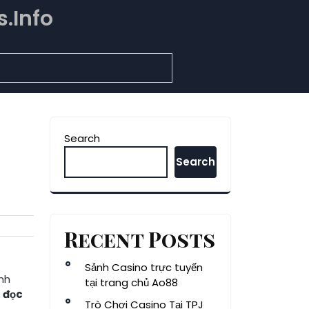
.info
Search
Search
Recent Posts
Sảnh Casino trực tuyến
ạnh
tại trang chủ Ao88
g đọc
Trò Chơi Casino Tại TPJ