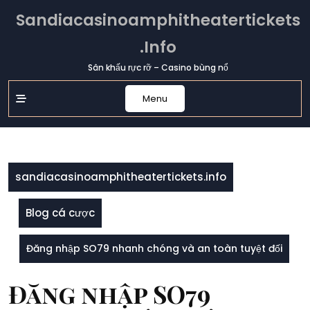
Skip
Sandiacasinoamphitheatertickets
to
content
.info
Sân khấu rực rỡ – Casino bùng nổ
Menu
sandiacasinoamphitheatertickets.info
Blog cá cược
Đăng nhập SO79 nhanh chóng và an toàn tuyệt đối
Đăng nhập SO79