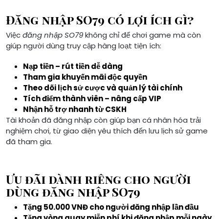
Đăng nhập SO79 có lợi ích gì?
Việc
đăng nhập SO79
không chỉ để chơi game mà còn
giúp người dùng truy cập hàng loạt tiện ích:
Nạp tiền – rút tiền dễ dàng
Tham gia khuyến mãi độc quyền
Theo dõi lịch sử cược và quản lý tài chính
Tích điểm thành viên – nâng cấp VIP
Nhận hỗ trợ nhanh từ CSKH
Tài khoản đã đăng nhập còn giúp bạn cá nhân hóa trải
nghiệm chơi, từ giao diện yêu thích đến lưu lịch sử game
đã tham gia.
Ưu đãi dành riêng cho người
dùng đăng nhập SO79
Tặng 50.000 VNĐ cho người đăng nhập lần đầu
Tặng vòng quay miễn phí khi đăng nhập mỗi ngày