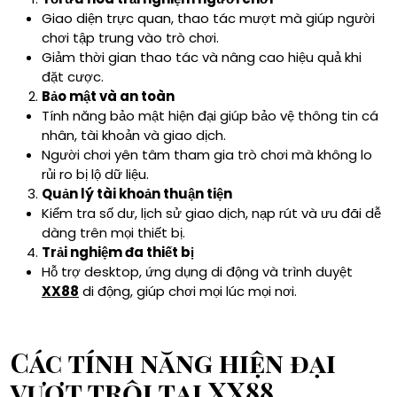
Giao diện trực quan, thao tác mượt mà giúp người
chơi tập trung vào trò chơi.
Giảm thời gian thao tác và nâng cao hiệu quả khi
đặt cược.
Bảo mật và an toàn
Tính năng bảo mật hiện đại giúp bảo vệ thông tin cá
nhân, tài khoản và giao dịch.
Người chơi yên tâm tham gia trò chơi mà không lo
rủi ro bị lộ dữ liệu.
Quản lý tài khoản thuận tiện
Kiểm tra số dư, lịch sử giao dịch, nạp rút và ưu đãi dễ
dàng trên mọi thiết bị.
Trải nghiệm đa thiết bị
Hỗ trợ desktop, ứng dụng di động và trình duyệt
XX88
di động, giúp chơi mọi lúc mọi nơi.
Các tính năng hiện đại
vượt trội tại XX88