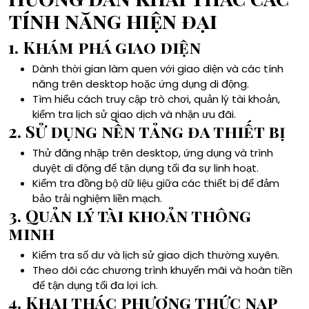
tính năng hiện đại
1. Khám phá giao diện
Dành thời gian làm quen với giao diện và các tính
năng trên desktop hoặc ứng dụng di động.
Tìm hiểu cách truy cập trò chơi, quản lý tài khoản,
kiểm tra lịch sử giao dịch và nhận ưu đãi.
2. Sử dụng nền tảng đa thiết bị
Thử đăng nhập trên desktop, ứng dụng và trình
duyệt di động để tận dụng tối đa sự linh hoạt.
Kiểm tra đồng bộ dữ liệu giữa các thiết bị để đảm
bảo trải nghiệm liền mạch.
3. Quản lý tài khoản thông
minh
Kiểm tra số dư và lịch sử giao dịch thường xuyên.
Theo dõi các chương trình khuyến mãi và hoàn tiền
để tận dụng tối đa lợi ích.
4. Khai thác phương thức nạp