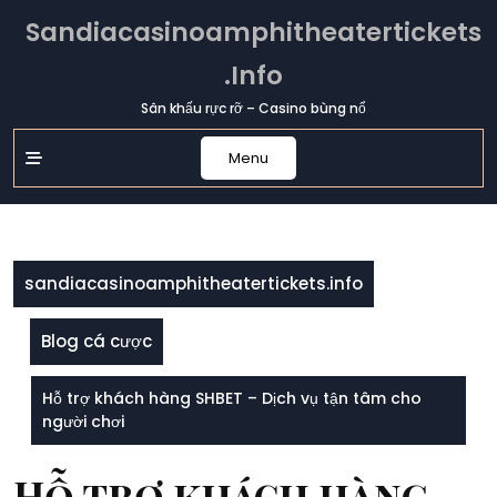
Skip
Sandiacasinoamphitheatertickets
to
content
.info
Sân khấu rực rỡ – Casino bùng nổ
Menu
sandiacasinoamphitheatertickets.info
Blog cá cược
Hỗ trợ khách hàng SHBET – Dịch vụ tận tâm cho
người chơi
Hỗ trợ khách hàng