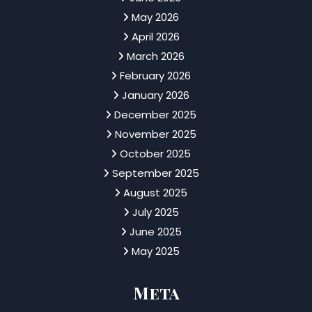
May 2026
April 2026
March 2026
February 2026
January 2026
December 2025
November 2025
October 2025
September 2025
August 2025
July 2025
June 2025
May 2025
Meta