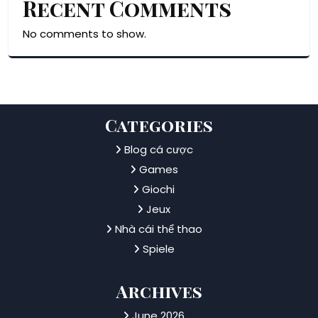
Recent Comments
No comments to show.
Categories
Blog cá cược
Games
Giochi
Jeux
Nhà cái thể thao
Spiele
Archives
June 2026