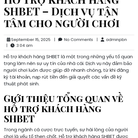
SHBET – Dịch vụ tận
tâm cho người chơi
September 15, 2025
|
No Comments
|
adminpbn
|
3:04 am
Hỗ trợ khách hàng SHBET là một trong những yếu tố quan
trọng làm nên sự uy tín của nhà cái. Dịch vụ này đảm bảo
người chơi luôn được giúp đỡ nhanh chóng, từ khi đăng
ký tài khoản, nạp rút tiền đến giải quyết các vấn đề kỹ
thuật phát sinh.
Giới thiệu tổng quan về
hỗ trợ khách hàng
SHBET
Trong ngành cá cược trực tuyến, sự hài lòng của người
chơi là yếu tố then chốt. Hỗ trợ khách hàng SHBET được