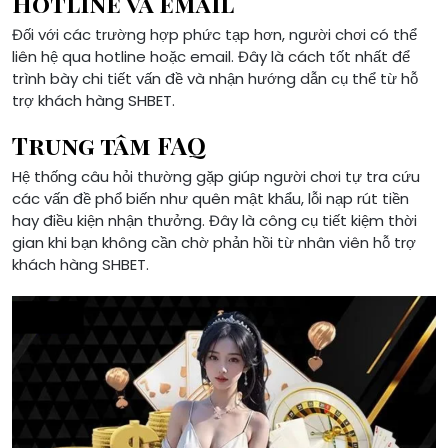
Hotline và email
Đối với các trường hợp phức tạp hơn, người chơi có thể
liên hệ qua hotline hoặc email. Đây là cách tốt nhất để
trình bày chi tiết vấn đề và nhận hướng dẫn cụ thể từ hỗ
trợ khách hàng SHBET.
Trung tâm FAQ
Hệ thống câu hỏi thường gặp giúp người chơi tự tra cứu
các vấn đề phổ biến như quên mật khẩu, lỗi nạp rút tiền
hay điều kiện nhận thưởng. Đây là công cụ tiết kiệm thời
gian khi bạn không cần chờ phản hồi từ nhân viên hỗ trợ
khách hàng SHBET.