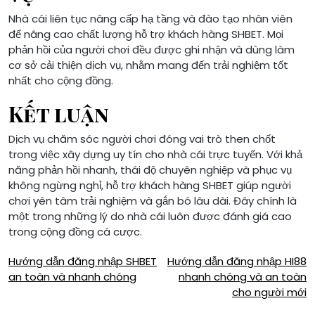
Nhà cái liên tục nâng cấp hạ tầng và đào tạo nhân viên
để nâng cao chất lượng hỗ trợ khách hàng SHBET. Mọi
phản hồi của người chơi đều được ghi nhận và dùng làm
cơ sở cải thiện dịch vụ, nhằm mang đến trải nghiệm tốt
nhất cho cộng đồng.
Kết luận
Dịch vụ chăm sóc người chơi đóng vai trò then chốt
trong việc xây dựng uy tín cho nhà cái trực tuyến. Với khả
năng phản hồi nhanh, thái độ chuyên nghiệp và phục vụ
không ngừng nghỉ, hỗ trợ khách hàng SHBET giúp người
chơi yên tâm trải nghiệm và gắn bó lâu dài. Đây chính là
một trong những lý do nhà cái luôn được đánh giá cao
trong cộng đồng cá cược.
Post
Hướng dẫn đăng nhập SHBET
Hướng dẫn đăng nhập HI88
an toàn và nhanh chóng
nhanh chóng và an toàn
navigation
cho người mới