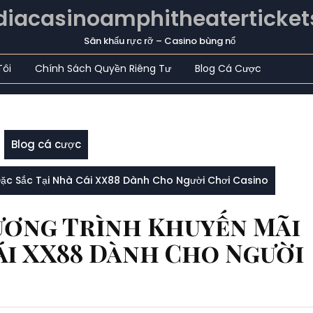
iacasinoamphitheatertickets
Sân khấu rực rỡ – Casino bùng nổ
Tôi
Chính Sách Quyền Riêng Tư
Blog Cá Cược
Blog cá cược
c Sắc Tại Nhà Cái XX88 Dành Cho Người Chơi Casino
ương Trình Khuyến Mãi
Cái XX88 Dành Cho Người