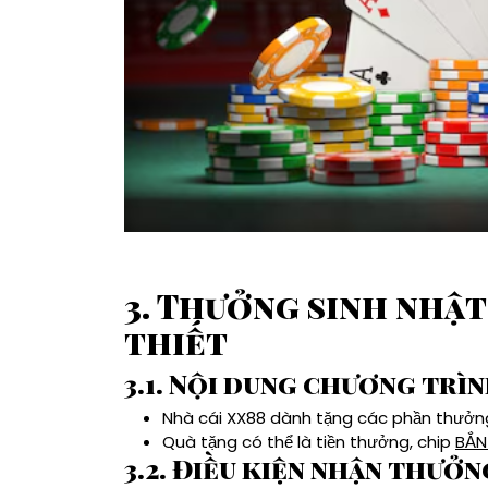
3. Thưởng sinh nhật
thiết
3.1. Nội dung chương trì
Nhà cái XX88 dành tặng các phần thưởng 
Quà tặng có thể là tiền thưởng, chip
BẮN
3.2. Điều kiện nhận thưởn