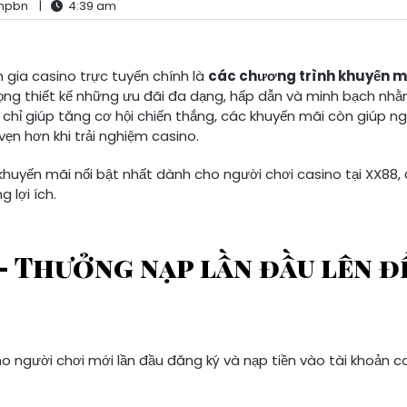
npbn
|
4:39 am
 gia casino trực tuyến chính là
các chương trình khuyến m
trọng thiết kế những ưu đãi đa dạng, hấp dẫn và minh bạch nh
 chỉ giúp tăng cơ hội chiến thắng, các khuyến mãi còn giúp n
 vẹn hơn khi trải nghiệm casino.
khuyến mãi nổi bật nhất dành cho người chơi casino tại XX88,
 lợi ích.
 – Thưởng nạp lần đầu lên đ
o người chơi mới lần đầu đăng ký và nạp tiền vào tài khoản c