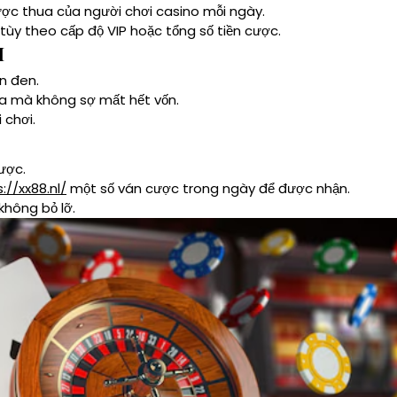
ợc thua của người chơi casino mỗi ngày.
 tùy theo cấp độ VIP hoặc tổng số tiền cược.
i
n đen.
ia mà không sợ mất hết vốn.
 chơi.
ược.
://xx88.nl/
một số ván cược trong ngày để được nhận.
không bỏ lỡ.