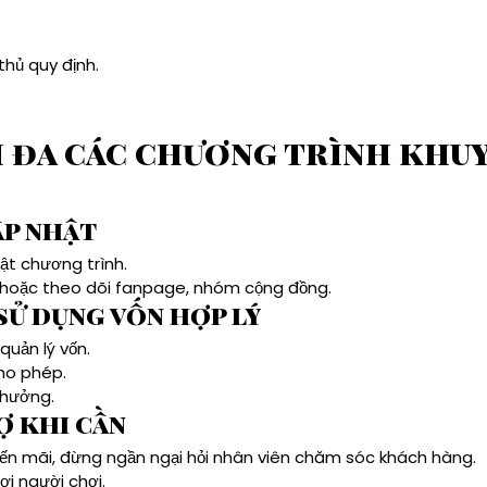
thủ quy định.
i đa các chương trình khu
ập nhật
ật chương trình.
 hoặc theo dõi fanpage, nhóm cộng đồng.
 sử dụng vốn hợp lý
uản lý vốn.
cho phép.
thưởng.
rợ khi cần
ến mãi, đừng ngần ngại hỏi nhân viên chăm sóc khách hàng.
i người chơi.