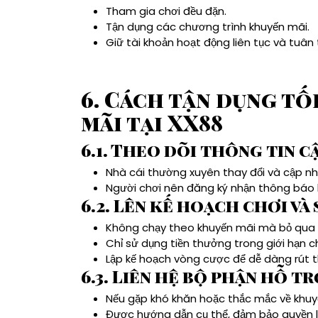
Tham gia chơi đều đặn.
Tận dụng các chương trình khuyến mãi.
Giữ tài khoản hoạt động liên tục và tuân 
6. Cách tận dụng tố
mãi tại XX88
6.1. Theo dõi thông tin c
Nhà cái thường xuyên thay đổi và cập nh
Người chơi nên đăng ký nhận thông báo
6.2. Lên kế hoạch chơi và
Không chạy theo khuyến mãi mà bỏ qua q
Chỉ sử dụng tiền thưởng trong giới hạn 
Lập kế hoạch vòng cược để dễ dàng rút 
6.3. Liên hệ bộ phận hỗ t
Nếu gặp khó khăn hoặc thắc mắc về khuy
Được hướng dẫn cụ thể, đảm bảo quyền lợ