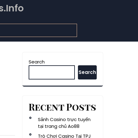
.info
Search
Search
Recent Posts
Sảnh Casino trực tuyến
tại trang chủ Ao88
Trò Chơi Casino Tại TPJ