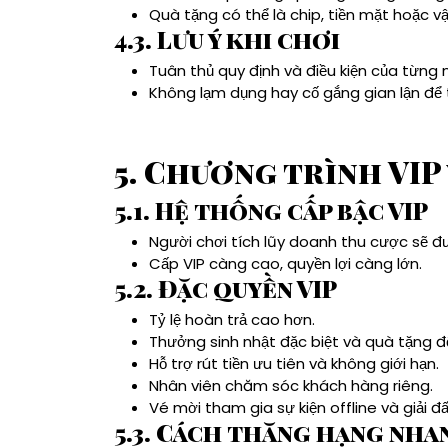
Quà tặng có thể là chip, tiền mặt hoặc 
4.3. Lưu ý khi chơi
Tuân thủ quy định và điều kiện của từng
Không lạm dụng hay cố gắng gian lận để t
5. Chương trình VIP
5.1. Hệ thống cấp bậc VIP
Người chơi tích lũy doanh thu cược sẽ đ
Cấp VIP càng cao, quyền lợi càng lớn.
5.2. Đặc quyền VIP
Tỷ lệ hoàn trả cao hơn.
Thưởng sinh nhật đặc biệt và quà tặng đ
Hỗ trợ rút tiền ưu tiên và không giới hạn.
Nhân viên chăm sóc khách hàng riêng.
Vé mời tham gia sự kiện offline và giải đấ
5.3. Cách thăng hạng nha