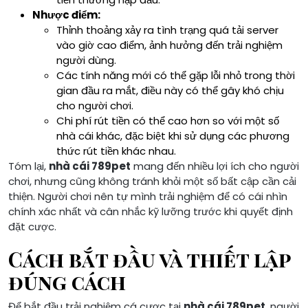
Nhược điểm:
Thỉnh thoảng xảy ra tình trạng quá tải server
vào giờ cao điểm, ảnh hưởng đến trải nghiệm
người dùng.
Các tính năng mới có thể gặp lỗi nhỏ trong thời
gian đầu ra mắt, điều này có thể gây khó chịu
cho người chơi.
Chi phí rút tiền có thể cao hơn so với một số
nhà cái khác, đặc biệt khi sử dụng các phương
thức rút tiền khác nhau.
Tóm lại,
nhà cái 789pet
mang đến nhiều lợi ích cho người
chơi, nhưng cũng không tránh khỏi một số bất cập cần cải
thiện. Người chơi nên tự mình trải nghiệm để có cái nhìn
chính xác nhất và cân nhắc kỹ lưỡng trước khi quyết định
đặt cược.
Cách bắt đầu và thiết lập
đúng cách
Để bắt đầu trải nghiệm cá cược tại
nhà cái 789pet
, người