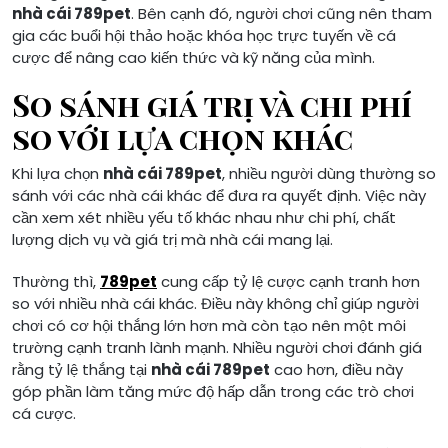
nhà cái 789pet
. Bên cạnh đó, người chơi cũng nên tham
gia các buổi hội thảo hoặc khóa học trực tuyến về cá
cược để nâng cao kiến thức và kỹ năng của mình.
So sánh giá trị và chi phí
so với lựa chọn khác
Khi lựa chọn
nhà cái 789pet
, nhiều người dùng thường so
sánh với các nhà cái khác để đưa ra quyết định. Việc này
cần xem xét nhiều yếu tố khác nhau như chi phí, chất
lượng dịch vụ và giá trị mà nhà cái mang lại.
Thường thì,
789pet
cung cấp tỷ lệ cược cạnh tranh hơn
so với nhiều nhà cái khác. Điều này không chỉ giúp người
chơi có cơ hội thắng lớn hơn mà còn tạo nên một môi
trường cạnh tranh lành mạnh. Nhiều người chơi đánh giá
rằng tỷ lệ thắng tại
nhà cái 789pet
cao hơn, điều này
góp phần làm tăng mức độ hấp dẫn trong các trò chơi
cá cược.