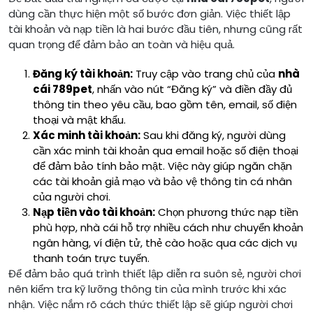
dùng cần thực hiện một số bước đơn giản. Việc thiết lập
tài khoản và nạp tiền là hai bước đầu tiên, nhưng cũng rất
quan trọng để đảm bảo an toàn và hiệu quả.
Đăng ký tài khoản:
Truy cập vào trang chủ của
nhà
cái 789pet
, nhấn vào nút “Đăng ký” và điền đầy đủ
thông tin theo yêu cầu, bao gồm tên, email, số điện
thoại và mật khẩu.
Xác minh tài khoản:
Sau khi đăng ký, người dùng
cần xác minh tài khoản qua email hoặc số điện thoại
để đảm bảo tính bảo mật. Việc này giúp ngăn chặn
các tài khoản giả mạo và bảo vệ thông tin cá nhân
của người chơi.
Nạp tiền vào tài khoản:
Chọn phương thức nạp tiền
phù hợp, nhà cái hỗ trợ nhiều cách như chuyển khoản
ngân hàng, ví điện tử, thẻ cào hoặc qua các dịch vụ
thanh toán trực tuyến.
Để đảm bảo quá trình thiết lập diễn ra suôn sẻ, người chơi
nên kiểm tra kỹ lưỡng thông tin của mình trước khi xác
nhận. Việc nắm rõ cách thức thiết lập sẽ giúp người chơi