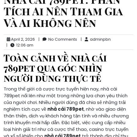
Tích Ai Nên Tham Gia
Và Ai Không Nên
April 2, 2026
|
No Comments
|
adminpbn
|
12:06 am
Toàn cảnh về nhà cái
789pet qua góc nhìn
người dùng thực tế
Trong thế giới cá cược trực tuyến hiện nay, nhà cái
789pet nổi lên như một trong những lựa chọn yêu thích
của người chơi. Nhiều người dùng đã chia sẻ những trải
nghiệm tích cực về
nhà cái 789pet
, nhờ vào giao diện
thân thiện, dịch vụ khách hàng tận tình và nhiều chương
trình khuyến mãi hấp dẫn. Đặc biệt, việc cung cấp nhiều
loại hình giải trí như cá cược thể thao, casino trực tuyến
và xổ số khiến cho
nhà cái 789pet
trở thành địa chỉ thu