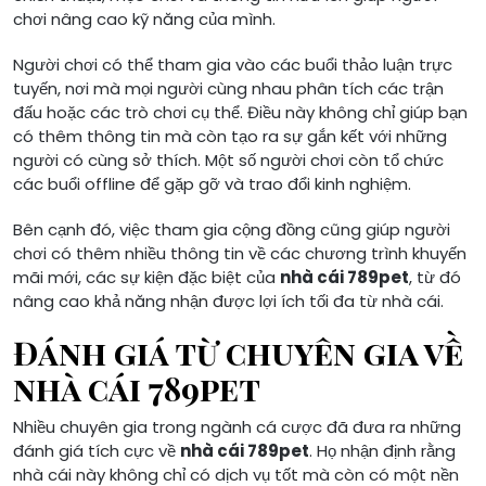
chơi nâng cao kỹ năng của mình.
Người chơi có thể tham gia vào các buổi thảo luận trực
tuyến, nơi mà mọi người cùng nhau phân tích các trận
đấu hoặc các trò chơi cụ thể. Điều này không chỉ giúp bạn
có thêm thông tin mà còn tạo ra sự gắn kết với những
người có cùng sở thích. Một số người chơi còn tổ chức
các buổi offline để gặp gỡ và trao đổi kinh nghiệm.
Bên cạnh đó, việc tham gia cộng đồng cũng giúp người
chơi có thêm nhiều thông tin về các chương trình khuyến
mãi mới, các sự kiện đặc biệt của
nhà cái 789pet
, từ đó
nâng cao khả năng nhận được lợi ích tối đa từ nhà cái.
Đánh giá từ chuyên gia về
nhà cái 789pet
Nhiều chuyên gia trong ngành cá cược đã đưa ra những
đánh giá tích cực về
nhà cái 789pet
. Họ nhận định rằng
nhà cái này không chỉ có dịch vụ tốt mà còn có một nền