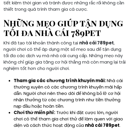
tiết kiệm thời gian và tránh được những rắc rối không cần
thiết trong quá trình tham gia cá cược.
Những mẹo giúp tận dụng
tối đa nhà cái 789pet
Khi đã tạo tài khoản thành công tại
nhà cái 789pet
,
người chơi có thể áp dụng một số mẹo sau để tận dụng
tối đa các dịch vụ mà nhà cái cung cấp. Những mẹo này
không chỉ giúp gia tăng cơ hội thắng mà còn mang lại trải
nghiệm tốt hơn cho người chơi.
Tham gia các chương trình khuyến mãi:
Nhà cái
thường xuyên có các chương trình khuyến mãi hấp
dẫn. Người chơi nên theo dõi để không bỏ lỡ cơ hội
nhận thưởng từ các chương trình như tiền thưởng
nạp đầu hoặc hoàn tiền.
Chơi thử miễn phí:
Trước khi đặt cược lớn, người
chơi có thể tham gia chơi thử để làm quen với giao
diện và cách thức hoạt động của
nhà cái 789pet
.