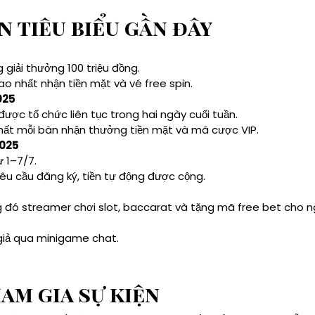
ện tiêu biểu gần đây
g giải thưởng 100 triệu đồng.
ao nhất nhận tiền mặt và vé free spin.
025
được tổ chức liên tục trong hai ngày cuối tuần.
nhất mỗi bàn nhận thưởng tiền mặt và mã cược VIP.
025
ừ 1–7/7.
êu cầu đăng ký, tiền tự động được cộng.
ng đó streamer chơi slot, baccarat và tặng mã free bet cho n
giả qua minigame chat.
ham gia sự kiện