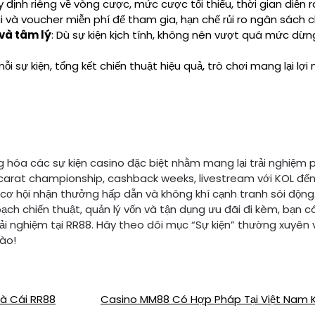
uy định riêng về vòng cược, mức cược tối thiểu, thời gian diễn r
i và voucher miễn phí để tham gia, hạn chế rủi ro ngân sách c
 và tâm lý
: Dù sự kiện kịch tính, không nên vượt quá mức dừn
mỗi sự kiện, tổng kết chiến thuật hiệu quả, trò chơi mang lại lợi
 hóa các sự kiện casino đặc biệt nhằm mang lại trải nghiệm
carat championship, cashback weeks, livestream với KOL đế
n cơ hội nhận thưởng hấp dẫn và không khí cạnh tranh sôi động
ch chiến thuật, quản lý vốn và tận dụng ưu đãi đi kèm, bạn c
ải nghiệm tại RR88. Hãy theo dõi mục “Sự kiện” thường xuyên 
nào!
à Cái RR88
Casino MM88 Có Hợp Pháp Tại Việt Nam 