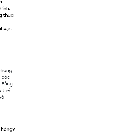
a.
hính.
g thua
 nhuận
 phong
n các
. Bằng
ó thể
và
Không?