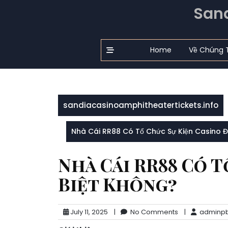
Skip
Sand
to
content
Home
Về Chúng 
sandiacasinoamphitheatertickets.info
Nhà Cái RR88 Có Tổ Chức Sự Kiện Casino Đ
Nhà Cái RR88 Có T
Biệt Không?
July 11, 2025
|
No Comments
|
adminp