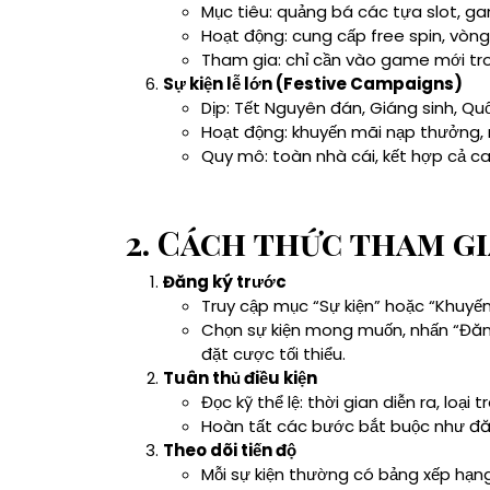
Mục tiêu: quảng bá các tựa slot, g
Hoạt động: cung cấp free spin, vò
Tham gia: chỉ cần vào game mới tron
Sự kiện lễ lớn (Festive Campaigns)
Dịp: Tết Nguyên đán, Giáng sinh, Quố
Hoạt động: khuyến mãi nạp thưởng, 
Quy mô: toàn nhà cái, kết hợp cả ca
2. Cách thức tham gi
Đăng ký trước
Truy cập mục “Sự kiện” hoặc “Khuyến
Chọn sự kiện mong muốn, nhấn “Đăng
đặt cược tối thiểu.
Tuân thủ điều kiện
Đọc kỹ thể lệ: thời gian diễn ra, loại
Hoàn tất các bước bắt buộc như đăng
Theo dõi tiến độ
Mỗi sự kiện thường có bảng xếp hạng 