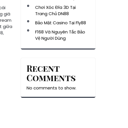
Chơi Xóc Đĩa 3D Tại
cái
Trang Chủ DN88
g giá
stream
Bảo Mật Casino Tại Fly88
t giữa
F168 Và Nguyên Tắc Bảo
8,
Vệ Người Dùng
Recent
Comments
No comments to show.