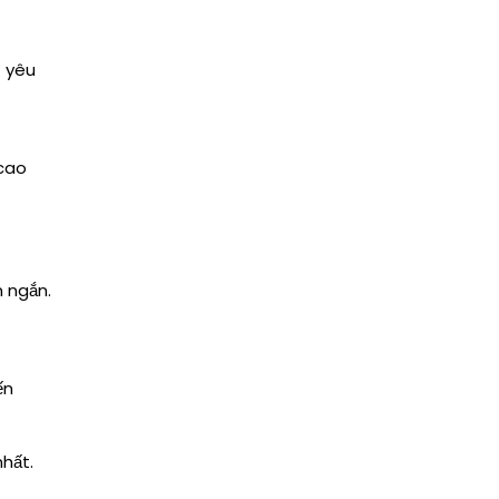
t yêu
 cao
 ngắn.
ến
hất.