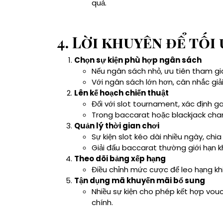
quả.
4. Lời khuyên để tối
Chọn sự kiện phù hợp ngân sách
Nếu ngân sách nhỏ, ưu tiên tham gia
Với ngân sách lớn hơn, cân nhắc giả
Lên kế hoạch chiến thuật
Đối với slot tournament, xác định g
Trong baccarat hoặc blackjack champ
Quản lý thời gian chơi
Sự kiện slot kéo dài nhiều ngày, chi
Giải đấu baccarat thường giới hạn k
Theo dõi bảng xếp hạng
Điều chỉnh mức cược để leo hạng khi 
Tận dụng mã khuyến mãi bổ sung
Nhiều sự kiện cho phép kết hợp vouc
chính.