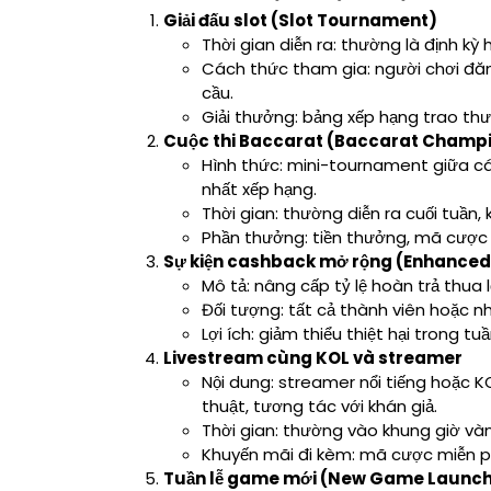
Giải đấu slot (Slot Tournament)
Thời gian diễn ra: thường là định kỳ
Cách thức tham gia: người chơi đăn
cầu.
Giải thưởng: bảng xếp hạng trao thư
Cuộc thi Baccarat (Baccarat Champ
Hình thức: mini-tournament giữa cá
nhất xếp hạng.
Thời gian: thường diễn ra cuối tuần,
Phần thưởng: tiền thưởng, mã cược 
Sự kiện cashback mở rộng (Enhance
Mô tả: nâng cấp tỷ lệ hoàn trả thua
Đối tượng: tất cả thành viên hoặc n
Lợi ích: giảm thiểu thiệt hại trong tu
Livestream cùng KOL và streamer
Nội dung: streamer nổi tiếng hoặc K
thuật, tương tác với khán giả.
Thời gian: thường vào khung giờ vàng
Khuyến mãi đi kèm: mã cược miễn p
Tuần lễ game mới (New Game Launc