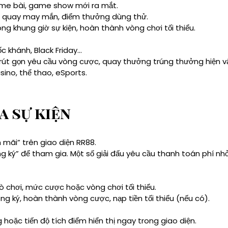
ame bài, game show mới ra mắt.
ng quay may mắn, điểm thưởng dùng thử.
g khung giờ sự kiện, hoàn thành vòng chơi tối thiểu.
c khánh, Black Friday…
rút gọn yêu cầu vòng cược, quay thưởng trúng thưởng hiện vậ
sino, thể thao, eSports.
a sự kiện
 mãi” trên giao diện RR88.
 ký” để tham gia. Một số giải đấu yêu cầu thanh toán phí nh
 trò chơi, mức cược hoặc vòng chơi tối thiểu.
 ký, hoàn thành vòng cược, nạp tiền tối thiểu (nếu có).
hoặc tiến độ tích điểm hiển thị ngay trong giao diện.