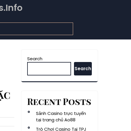
.info
Search
Search
ặc
Recent Posts
Sảnh Casino trực tuyến
tại trang chủ Ao88
Trò Chơi Casino Tại TPJ