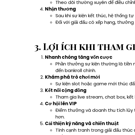
Theo dõi thường xuyên để điều chỉnh
Nhận thưởng
Sau khi sự kiện kết thúc, hệ thống 
Đối với giải đấu có xếp hạng, thưởn
3. Lợi ích khi tham g
Nhanh chóng tăng vốn cược
Phần thưởng sự kiện thường là tiền
đến bankroll chính.
Khám phá trò chơi mới
Sự kiện slot hoặc game mới thúc đẩ
Kết nối cộng đồng
Tham gia live stream, chat box, kết 
Cơ hội lên VIP
Điểm thưởng và doanh thu tích lũy 
hơn.
Cải thiện kỹ năng và chiến thuật
Tính cạnh tranh trong giải đấu thúc