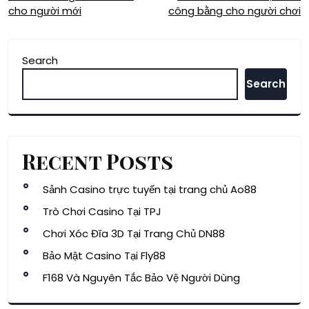
navigation
cho người mới
công bằng cho người chơi
Search
Search
Recent Posts
Sảnh Casino trực tuyến tại trang chủ Ao88
Trò Chơi Casino Tại TPJ
Chơi Xóc Đĩa 3D Tại Trang Chủ DN88
Bảo Mật Casino Tại Fly88
F168 Và Nguyên Tắc Bảo Vệ Người Dùng