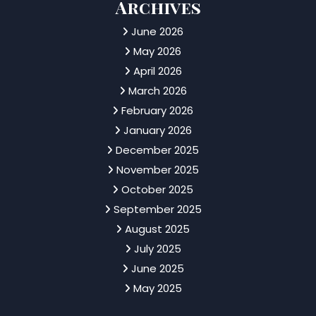
Archives
June 2026
May 2026
April 2026
March 2026
February 2026
January 2026
December 2025
November 2025
October 2025
September 2025
August 2025
July 2025
June 2025
May 2025