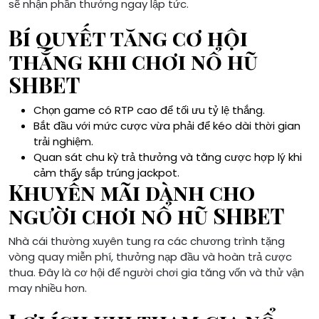
sẽ nhận phần thưởng ngay lập tức.
Bí quyết tăng cơ hội
thắng khi chơi nổ hũ
SHBET
Chọn game có RTP cao để tối ưu tỷ lệ thắng.
Bắt đầu với mức cược vừa phải để kéo dài thời gian
trải nghiệm.
Quan sát chu kỳ trả thưởng và tăng cược hợp lý khi
cảm thấy sắp trúng jackpot.
Khuyến mãi dành cho
người chơi nổ hũ SHBET
Nhà cái thường xuyên tung ra các chương trình tặng
vòng quay miễn phí, thưởng nạp đầu và hoàn trả cược
thua. Đây là cơ hội để người chơi gia tăng vốn và thử vận
may nhiều hơn.