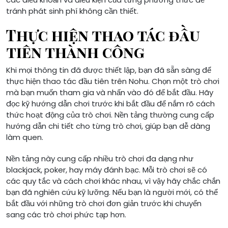
tránh phát sinh phí không cần thiết.
Thực hiện thao tác đầu
tiên thành công
Khi mọi thông tin đã được thiết lập, bạn đã sẵn sàng để
thực hiện thao tác đầu tiên trên Nohu. Chọn một trò chơi
mà bạn muốn tham gia và nhấn vào đó để bắt đầu. Hãy
đọc kỹ hướng dẫn chơi trước khi bắt đầu để nắm rõ cách
thức hoạt động của trò chơi. Nền tảng thường cung cấp
hướng dẫn chi tiết cho từng trò chơi, giúp bạn dễ dàng
làm quen.
Nền tảng này cung cấp nhiều trò chơi đa dạng như
blackjack, poker, hay máy đánh bạc. Mỗi trò chơi sẽ có
các quy tắc và cách chơi khác nhau, vì vậy hãy chắc chắn
bạn đã nghiên cứu kỹ lưỡng. Nếu bạn là người mới, có thể
bắt đầu với những trò chơi đơn giản trước khi chuyển
sang các trò chơi phức tạp hơn.