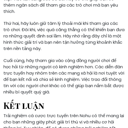
thêm ngân sách để tham gia các trò chơi mà bạn yêu
thích.
Thứ hai, hãy luôn giữ tâm lý thoải mái khi tham gia các
trò chơi. Đôi khi, việc quá căng thẳng có thể khiến bạn đưa
ra những quyết định sai lầm. Hãy nhớ rằng đây chỉ là một
hình thức giải trí và bạn nên tận hưởng từng khoảnh khắc
trên nền tảng này.
Cuối cùng, hãy tham gia vào cộng đồng người chơi để
học hỏi từ những người có kinh nghiệm hơn. Các diễn đàn
trực tuyến hay nhóm trên các mạng xã hội là nơi tuyệt vời
để bạn kết nối và chia sẻ kinh nghiệm. Việc trao đổi thông
tin với các người chơi khác có thể giúp bạn nắm bắt được
nhiều bí quyết quý giá.
Kết luận
Trải nghiệm cá cược trực tuyến trên Nohu có thể mang lại
cho bạn những giây phút giải trí thú vị và nhiều cơ hội