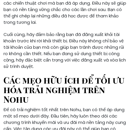
các chiến thuật chơi mà bạn đã áp dụng. Điều này sẽ giúp
bạn có nền tảng vững chắc cho các lần chơi sau. Bạn có
thể ghi chép lại những điều đã học được để tham khảo
trong tương lai.
Cuối cùng, hãy đảm bảo rằng bạn đã đăng xuất khỏi tài
khoản trước khi rời khỏi thiết bị. Điều này không chỉ bảo vệ
tài khoản của bạn mà còn giúp bạn tránh được những rủi
ro không cần thiết. Nếu bạn đang sử dụng thiết bị công
cộng, hãy đặc biệt cẩn trọng với việc đăng xuất và xóa lịch
sử trình duyệt.
Các mẹo hữu ích để tối ưu
hóa trải nghiệm trên
Nohu
Để có trải nghiệm tốt nhất trên Nohu, bạn có thể áp dụng
một số mẹo dưới đây. Đầu tiên, hãy luôn theo dõi các
chương trình khuyến mãi và ưu đãi mà nền tảng này cung
cấp. Việc tận dụng các ưu đãi này có thể giúp bạn có