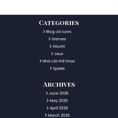
Categories
Blog cá cược
Games
Giochi
Jeux
Nhà cái thể thao
Spiele
Archives
June 2026
May 2026
April 2026
March 2026