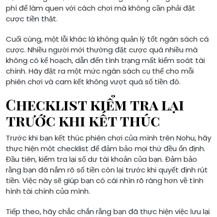
phí để làm quen với cách chơi mà không cần phải đặt
cược tiền thật.
Cuối cùng, một lỗi khác là không quản lý tốt ngân sách cá
cược. Nhiều người mới thường đặt cược quá nhiều mà
không có kế hoạch, dẫn đến tình trạng mất kiểm soát tài
chính. Hãy đặt ra một mức ngân sách cụ thể cho mỗi
phiên chơi và cam kết không vượt quá số tiền đó.
Checklist kiểm tra lại
trước khi kết thúc
Trước khi bạn kết thúc phiên chơi của mình trên Nohu, hãy
thực hiện một checklist để đảm bảo mọi thứ đều ổn định.
Đầu tiên, kiểm tra lại số dư tài khoản của bạn. Đảm bảo
rằng bạn đã nắm rõ số tiền còn lại trước khi quyết định rút
tiền. Việc này sẽ giúp bạn có cái nhìn rõ ràng hơn về tình
hình tài chính của mình.
Tiếp theo, hãy chắc chắn rằng bạn đã thực hiện việc lưu lại