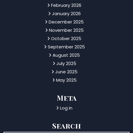
February 2026
January 2026
December 2025
November 2025
October 2025
September 2025
August 2025
July 2025
June 2025
May 2025
Meta
Log in
Search