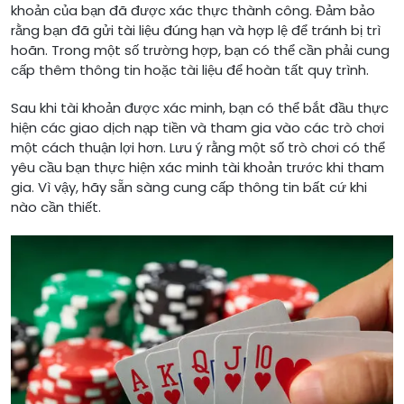
khoản của bạn đã được xác thực thành công. Đảm bảo
rằng bạn đã gửi tài liệu đúng hạn và hợp lệ để tránh bị trì
hoãn. Trong một số trường hợp, bạn có thể cần phải cung
cấp thêm thông tin hoặc tài liệu để hoàn tất quy trình.
Sau khi tài khoản được xác minh, bạn có thể bắt đầu thực
hiện các giao dịch nạp tiền và tham gia vào các trò chơi
một cách thuận lợi hơn. Lưu ý rằng một số trò chơi có thể
yêu cầu bạn thực hiện xác minh tài khoản trước khi tham
gia. Vì vậy, hãy sẵn sàng cung cấp thông tin bất cứ khi
nào cần thiết.