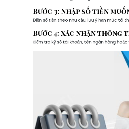
Bước 3: Nhập số tiền muố
Điền số tiền theo nhu cầu, lưu ý hạn mức tối th
Bước 4: Xác nhận thông t
Kiểm tra kỹ số tài khoản, tên ngân hàng hoặc v