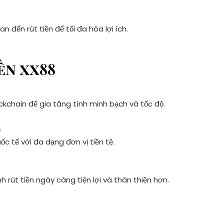
 đến rút tiền để tối đa hóa lợi ích.
ền xx88
ckchain để gia tăng tính minh bạch và tốc độ.
ệ
c tế với đa dạng đơn vị tiền tệ.
nh rút tiền ngày càng tiện lợi và thân thiện hơn.