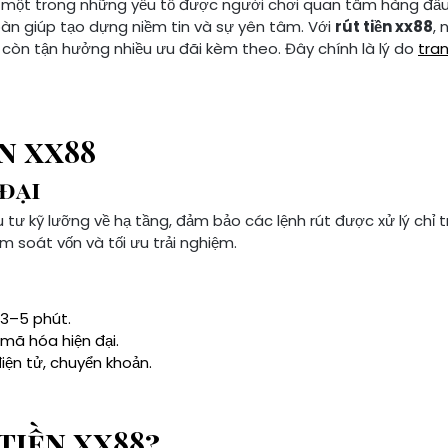
 là một trong những yếu tố được người chơi quan tâm hàng đầu
oàn giúp tạo dựng niềm tin và sự yên tâm. Với
rút tiền xx88
, 
 còn tận hưởng nhiều ưu đãi kèm theo. Đây chính là lý do
tra
ền xx88
đại
tư kỹ lưỡng về hạ tầng, đảm bảo các lệnh rút được xử lý chỉ 
m soát vốn và tối ưu trải nghiệm.
 3–5 phút.
mã hóa hiện đại.
điện tử, chuyển khoản.
tiền xx88?