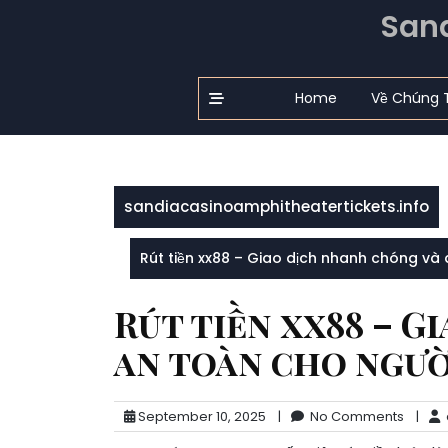
Skip
Sand
to
content
Home
Về Chúng 
sandiacasinoamphitheatertickets.info
Rút tiền xx88 – Giao dịch nhanh chóng và 
Rút tiền xx88 – G
an toàn cho ngườ
September 10, 2025
|
No Comments
|