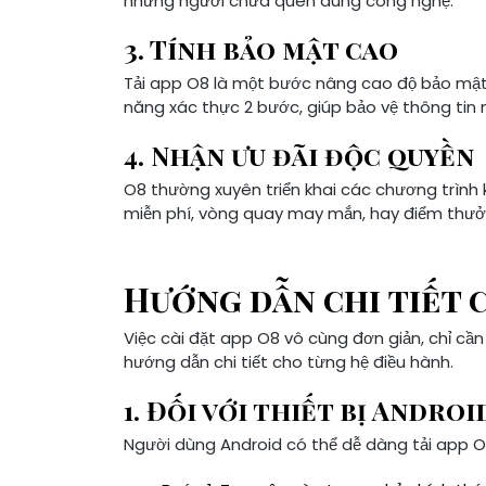
những người chưa quen dùng công nghệ.
3. Tính bảo mật cao
Tải app O8 là một bước nâng cao độ bảo mật 
năng xác thực 2 bước, giúp bảo vệ thông tin 
4. Nhận ưu đãi độc quyền
O8 thường xuyên triển khai các chương trình 
miễn phí, vòng quay may mắn, hay điểm thưở
Hướng dẫn chi tiết c
Việc cài đặt app O8 vô cùng đơn giản, chỉ cần 
hướng dẫn chi tiết cho từng hệ điều hành.
1. Đối với thiết bị Androi
Người dùng Android có thể dễ dàng tải app 