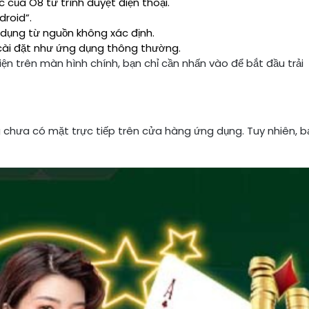
 của O8 từ trình duyệt điện thoại.
droid”.
 dụng từ nguồn không xác định.
h cài đặt như ứng dụng thông thường.
iện trên màn hình chính, bạn chỉ cần nhấn vào để bắt đầu trải
chưa có mặt trực tiếp trên cửa hàng ứng dụng. Tuy nhiên, b