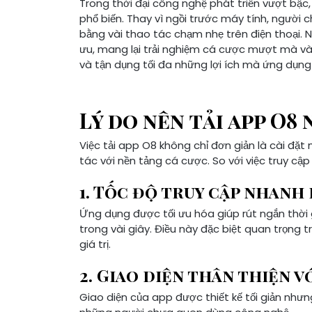
Trong thời đại công nghệ phát triển vượt bậc,
phổ biến. Thay vì ngồi trước máy tính, người c
bằng vài thao tác chạm nhẹ trên điện thoại. 
ưu, mang lại trải nghiệm cá cược mượt mà và t
và tận dụng tối đa những lợi ích mà ứng dụng
Lý do nên tải app O8
Việc tải app O8 không chỉ đơn giản là cài đ
tác với nền tảng cá cược. So với việc truy cập
1. Tốc độ truy cập nhanh
Ứng dụng được tối ưu hóa giúp rút ngắn thời 
trong vài giây. Điều này đặc biệt quan trọng 
giá trị.
2. Giao diện thân thiện v
Giao diện của app được thiết kế tối giản nhưn