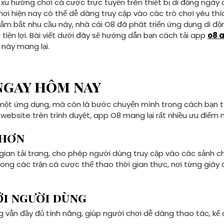
 xu hướng chơi cá cược trực tuyến trên thiết bị di động ngày
hơi hiện nay có thể dễ dàng truy cập vào các trò chơi yêu thí
Nắm bắt nhu cầu này, nhà cái O8 đã phát triển ứng dụng di độn
iện lợi. Bài viết dưới đây sẽ hướng dẫn bạn cách tải app
o8 
 này mang lại.
 ngay hôm nay
ặt một ứng dụng, mà còn là bước chuyển mình trong cách bạn 
 website trên trình duyệt, app O8 mang lại rất nhiều ưu điểm n
 hơn
gian tải trang, cho phép người dùng truy cập vào các sảnh ch
trong các trận cá cược thể thao thời gian thực, nơi từng giây
ới người dùng
g vẫn đầy đủ tính năng, giúp người chơi dễ dàng thao tác, kể 