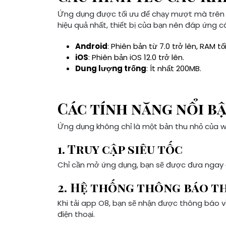
Ứng dụng được tối ưu để chạy mượt mà trên hầ
hiệu quả nhất, thiết bị của bạn nên đáp ứng c
Android
: Phiên bản từ 7.0 trở lên, RAM tố
iOS
: Phiên bản iOS 12.0 trở lên.
Dung lượng trống
: Ít nhất 200MB.
Các tính năng nổi bậ
Ứng dụng không chỉ là một bản thu nhỏ của w
1. Truy cập siêu tốc
Chỉ cần mở ứng dụng, bạn sẽ được đưa ngay 
2. Hệ thống thông báo t
Khi tải app O8, bạn sẽ nhận được thông báo v
điện thoại.