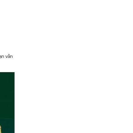
ạn vẫn