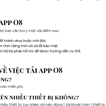
app O8
lợi, bạn cần lưu ý một vài điểm sau:
để tránh virus hoặc mã độc.
n tính năng mới và vá lỗi bảo mật.
liên hệ bộ phận hỗ trợ để được hướng dẫn cụ thể.
ề việc tải app O8
ông?
toàn miễn phí.
rên nhiều thiết bị không?
ều thiết bị, tuy nhiên chỉ nên dùng 1 tài khoản trên 1 thiết bị 