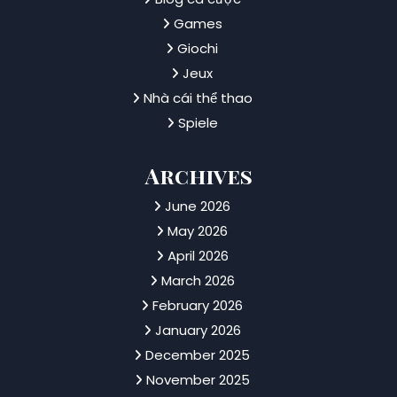
Games
Giochi
Jeux
Nhà cái thể thao
Spiele
Archives
June 2026
May 2026
April 2026
March 2026
February 2026
January 2026
December 2025
November 2025