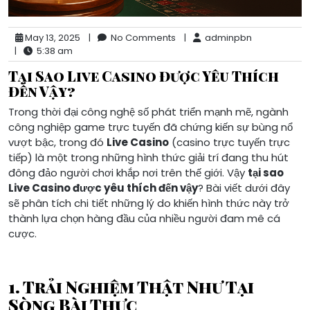
May 13, 2025
|
No Comments
|
adminpbn
|
5:38 am
Tại Sao Live Casino Được Yêu Thích
Đến Vậy?
Trong thời đại công nghệ số phát triển mạnh mẽ, ngành
công nghiệp game trực tuyến đã chứng kiến sự bùng nổ
vượt bậc, trong đó
Live Casino
(casino trực tuyến trực
tiếp) là một trong những hình thức giải trí đang thu hút
đông đảo người chơi khắp nơi trên thế giới. Vậy
tại sao
Live Casino được yêu thích đến vậy
? Bài viết dưới đây
sẽ phân tích chi tiết những lý do khiến hình thức này trở
thành lựa chọn hàng đầu của nhiều người đam mê cá
cược.
1. Trải Nghiệm Thật Như Tại
Sòng Bài Thực