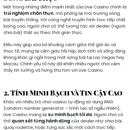
Một trong những điểm mạnh nhất của Live Casino chính là
trải nghiệm chân thực
, mô phỏng lại môi trường sòng
bài truyền thống. Với công nghệ truyền hình trực tiếp chất
lượng cao, người chơi có thể tương tác với dealer (người
chia bài) thật sự theo thời gian thực.
Điều này giúp xóa bỏ khoảng cách giữa thế giới ảo và
thực tế, mang lại cảm giác hồi hộp, kịch tính và sống động
không khác gì ngồi trong một sòng bài tại Las Vegas hay
Macau. Chính yếu tố này đã khiến nhiều người chơi cảm
thấy tin tưởng và hứng thú hơn với Live Casino.
2. Tính Minh Bạch và Tin Cậy Cao
Khác với nhiều trò chơi casino tự động sử dụng RNG
(random number generator – trình tạo số ngẫu nhiên),
Live Casino mang lại
sự minh bạch tối đa
. Người chơi có
thể
quan sát từng hành động
của dealer như chia bài,
quay roulette, hoặc tung xúc xắc một cách trực tiếp.