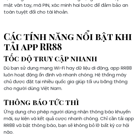
mật vân tay, mã PIN, xác minh hai bước để đảm bảo an
toàn tuyệt đối cho tài khoản.
Các tính năng nổi bật khi
tải app RR88
Tốc độ truy cập nhanh
Dù bạn sử dụng mạng Wi-Fi hay dữ liệu di động, app RR88
luôn hoạt động ổn định và nhanh chóng. Hệ thống máy
chủ được đặt tại nhiều quốc gia giúp tối ưu băng thông
cho người dùng Việt Nam.
Thông báo tức thì
Ứng dụng cho phép người dùng nhận thông báo khuyến
mãi, sự kiện và kết quả cược nhanh chóng. Chỉ cần tải app
RR88 và bật thông báo, bạn sẽ không bỏ lỡ bất kỳ cơ hội
nào.