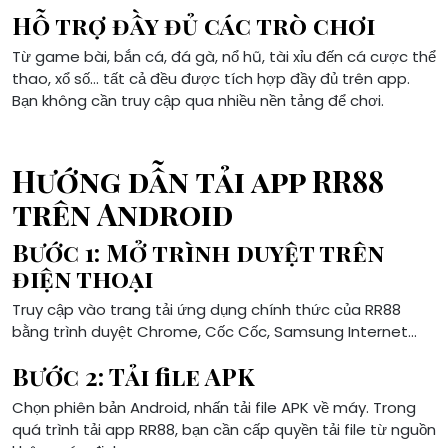
Hỗ trợ đầy đủ các trò chơi
Từ game bài, bắn cá, đá gà, nổ hũ, tài xỉu đến cá cược thể
thao, xổ số… tất cả đều được tích hợp đầy đủ trên app.
Bạn không cần truy cập qua nhiều nền tảng để chơi.
Hướng dẫn tải app RR88
trên Android
Bước 1: Mở trình duyệt trên
điện thoại
Truy cập vào trang tải ứng dụng chính thức của RR88
bằng trình duyệt Chrome, Cốc Cốc, Samsung Internet…
Bước 2: Tải file APK
Chọn phiên bản Android, nhấn tải file APK về máy. Trong
quá trình tải app RR88, bạn cần cấp quyền tải file từ nguồn