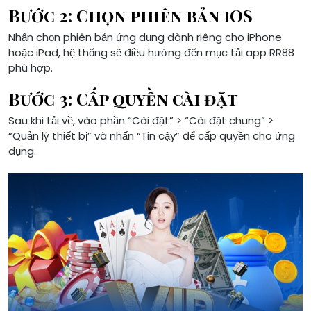
Bước 2: Chọn phiên bản iOS
Nhấn chọn phiên bản ứng dụng dành riêng cho iPhone
hoặc iPad, hệ thống sẽ điều hướng đến mục tải app RR88
phù hợp.
Bước 3: Cấp quyền cài đặt
Sau khi tải về, vào phần “Cài đặt” > “Cài đặt chung” >
“Quản lý thiết bị” và nhấn “Tin cậy” để cấp quyền cho ứng
dụng.