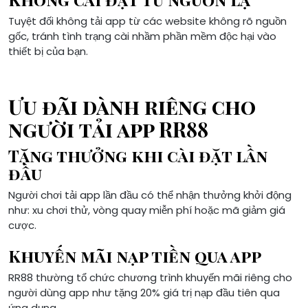
Tuyệt đối không tải app từ các website không rõ nguồn
gốc, tránh tình trạng cài nhầm phần mềm độc hại vào
thiết bị của bạn.
Ưu đãi dành riêng cho
người tải app RR88
Tặng thưởng khi cài đặt lần
đầu
Người chơi tải app lần đầu có thể nhận thưởng khởi động
như: xu chơi thử, vòng quay miễn phí hoặc mã giảm giá
cược.
Khuyến mãi nạp tiền qua app
RR88 thường tổ chức chương trình khuyến mãi riêng cho
người dùng app như tặng 20% giá trị nạp đầu tiên qua
ứng dụng.