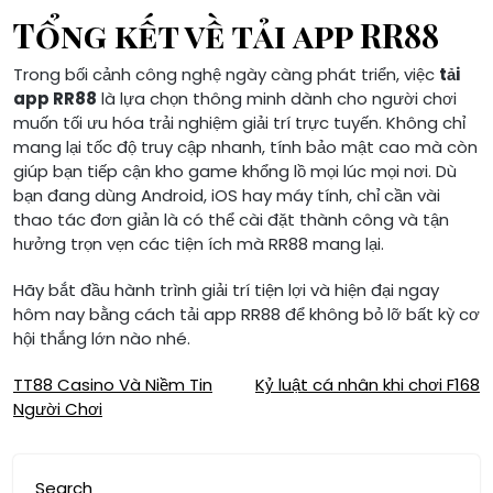
Tổng kết về tải app RR88
Trong bối cảnh công nghệ ngày càng phát triển, việc
tải
app RR88
là lựa chọn thông minh dành cho người chơi
muốn tối ưu hóa trải nghiệm giải trí trực tuyến. Không chỉ
mang lại tốc độ truy cập nhanh, tính bảo mật cao mà còn
giúp bạn tiếp cận kho game khổng lồ mọi lúc mọi nơi. Dù
bạn đang dùng Android, iOS hay máy tính, chỉ cần vài
thao tác đơn giản là có thể cài đặt thành công và tận
hưởng trọn vẹn các tiện ích mà RR88 mang lại.
Hãy bắt đầu hành trình giải trí tiện lợi và hiện đại ngay
hôm nay bằng cách tải app RR88 để không bỏ lỡ bất kỳ cơ
hội thắng lớn nào nhé.
Post
TT88 Casino Và Niềm Tin
Kỷ luật cá nhân khi chơi F168
Người Chơi
navigation
Search