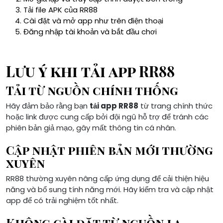
Tải file APK của RR88
Cài đặt và mở app như trên điện thoại
Đăng nhập tài khoản và bắt đầu chơi
Lưu ý khi tải app RR88
Tải từ nguồn chính thống
Hãy đảm bảo rằng bạn
tải app RR88
từ trang chính thức
hoặc link được cung cấp bởi đội ngũ hỗ trợ để tránh các
phiên bản giả mạo, gây mất thông tin cá nhân.
Cập nhật phiên bản mới thường
xuyên
RR88 thường xuyên nâng cấp ứng dụng để cải thiện hiệu
năng và bổ sung tính năng mới. Hãy kiểm tra và cập nhật
app để có trải nghiệm tốt nhất.
Không cài đặt từ nguồn lạ