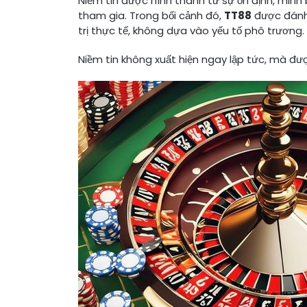
Niềm tin được hình thành từ sự ổn định, min
tham gia. Trong bối cảnh đó,
TT88
được đánh 
trị thực tế, không dựa vào yếu tố phô trương.
Niềm tin không xuất hiện ngay lập tức, mà đượ