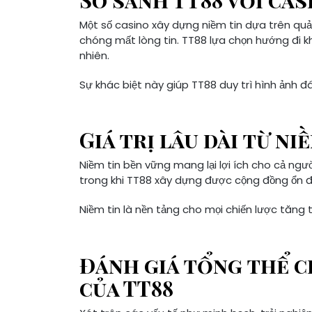
Một số casino xây dựng niềm tin dựa trên quả
chóng mất lòng tin. TT88 lựa chọn hướng đi kh
nhiên.
Sự khác biệt này giúp TT88 duy trì hình ảnh đá
Giá trị lâu dài từ ni
Niềm tin bền vững mang lại lợi ích cho cả ng
trong khi TT88 xây dựng được cộng đồng ổn địn
Niềm tin là nền tảng cho mọi chiến lược tăng
Đánh giá tổng thể c
của TT88