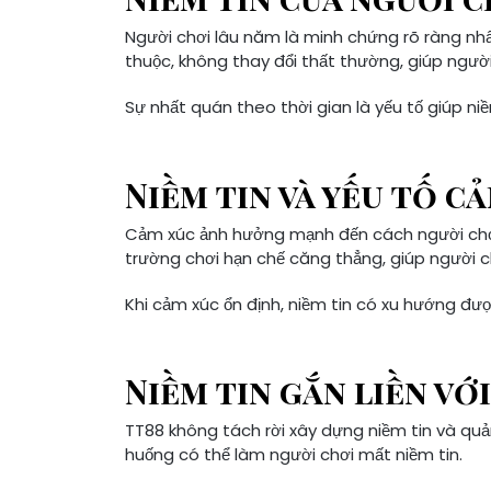
Người chơi lâu năm là minh chứng rõ ràng nhấ
thuộc, không thay đổi thất thường, giúp người
Sự nhất quán theo thời gian là yếu tố giúp niề
Niềm tin và yếu tố c
Cảm xúc ảnh hưởng mạnh đến cách người chơi 
trường chơi hạn chế căng thẳng, giúp người c
Khi cảm xúc ổn định, niềm tin có xu hướng đượ
Niềm tin gắn liền với
TT88 không tách rời xây dựng niềm tin và quản
huống có thể làm người chơi mất niềm tin.